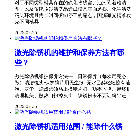
对于不同类型模具存在的硫化物残留、油污附着难清
理，以及传统喷砂清洗易造成模具表面磨损、化学清洗
污染环境且需长时间拆卸停工的痛点，国源激光精准攻
克不同模具...
2026-02-25
激光除锈机的维护和保养方法有哪
些？
激光除锈机维护保养方法一、日常保养（每次用完必
做）清洁镜头/保护镜片用无尘纸+无水乙醇轻轻擦有油
污、灰尘、烧点必须马上换镜片脏＝功率下降、易烧机
清理枪头、散热口扫掉灰尘、铁锈粉末不要让粉尘进...
2026-02-25
激光除锈机适用范围 / 能除什么锈