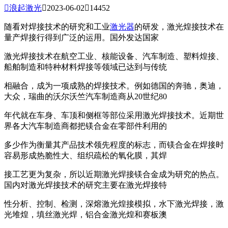

浪起激光

2023-06-02

14452
随看对焊接技术的研究和工业
激光器
的研发，激光煌接技术在
量产焊接行得到广泛的运用。国外发达国家
激光焊接技术在航空工业、核能设备、汽车制造、塑料煌接、
船舶制造和特种材料焊接等领域已达到与传统
相融合，成为一项成熟的焊接技术。例如德国的奔驰，奥迪，
大众，瑞曲的沃尔沃竺汽车制造商从20世纪80
年代就在车身、车顶和侧框等部位采用激光焊接技术。近期世
界各大汽车制造商都把镁合金在零部件利用的
多少作为衡量其产品技术领先程度的标志，而镁合金在焊接时
容易形成热脆性大、组织疏松的氧化膜，其焊
接工艺更为复杂，所以近期激光焊接镁合金成为研究的热点。
国内对激光焊接技术的研究主要在激光焊接特
性分析、控制、检测，深熔激光煌接模拟，水下激光焊接，激
光堆煌，填丝激光焊，铝合金激光煌和赛板澳