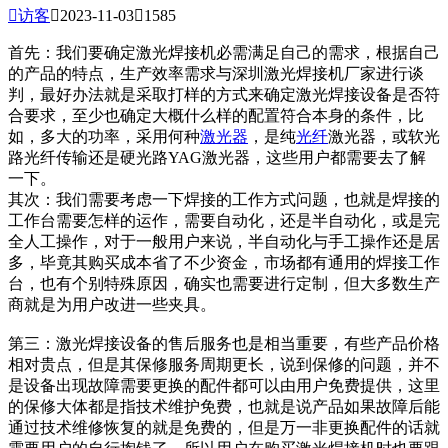

访客

2023-11-03

1585
首先：我们要确定激光焊接机必需满足自己的需求，根据自己
的产品的特点，生产效率需求与深圳激光焊接机厂家进行谈
判，最好办法就是采取打样的方式来确定激光焊接设备是否符
合要求，至少也确定大概什么样的配置符合本身的条件，比
如，多大的功率，采用何种
激光器
，是纯
光纤
激光器，或软光
路光纤传输还是硬光路YAG激光器，这些用户都需要去了解
一下。
其次：我们需要考虑一下焊接的工作方式问题，也就是焊接的
工作台需要怎样的运作，需要自动化，还是半自动化，或是完
全人工操作，对于一般用户来说，半自动化与手工操作还是居
多，毕竟其购买成本省了不少资金，市场都有通用的焊接工作
台，也有个别特殊原因，确实也需要进行定制，但大多数生产
商就是为用户改进一些夹具。
第三：激光焊接设备的售后服务也是相当重要，有些产品价格
相对贵点，但是其保修服务周期更长，说到保修的问题，并不
是设备出现故障需要更换的配件都可以由用户免费提供，这里
的保修大体都是指技术维护免费，也就是说产品如果故障后能
通过技术维修恢复的就是免费的，但是万一非更换配件的话就