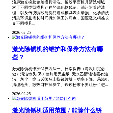
浪起激光橡胶轮胎模具清洗、橡胶平面模具清洗领域，
对于不同类型模具存在的硫化物残留、油污附着难清
理，以及传统喷砂清洗易造成模具表面磨损、化学清洗
污染环境且需长时间拆卸停工的痛点，国源激光精准攻
克不同模具...
2026-02-25
激光除锈机的维护和保养方法有哪
些？
激光除锈机维护保养方法一、日常保养（每次用完必
做）清洁镜头/保护镜片用无尘纸+无水乙醇轻轻擦有油
污、灰尘、烧点必须马上换镜片脏＝功率下降、易烧机
清理枪头、散热口扫掉灰尘、铁锈粉末不要让粉尘进...
2026-02-25
激光除锈机适用范围 / 能除什么锈