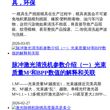
具，环保
一.模具生产残留模具在生产过程中，模具表面会不可避
免地积累脱模剂残留、橡胶/塑料附着物、油污等污染
物，这些污染物如果清洗不彻底，将直接导致产品瑕
疵、纹理模糊、甚至整批产品报废。二.传统清洗超声波
与洗模...
2026-03-05
脉冲激光清洗机参数介绍（一）光束
质量M²和BPP数值的解释和关联
1.M²-------光束质量M²越接近1，光束越接近完美高斯
光。M²越大，光束越“乱”、越散。单模光纤激光器
M²≈1.1～1.3多模光纤激光器M²=2～10甚至更大2.BPP-...
2026-02-27