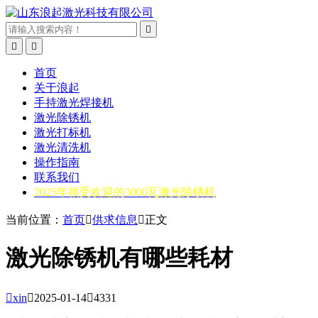



首页
关于浪起
手持激光焊接机
激光除锈机
激光打标机
激光清洗机
操作指南
联系我们
2025年很受欢迎的3000瓦激光除锈机
当前位置：
首页

供求信息

正文
激光除锈机有哪些耗材

xin

2025-01-14

4331