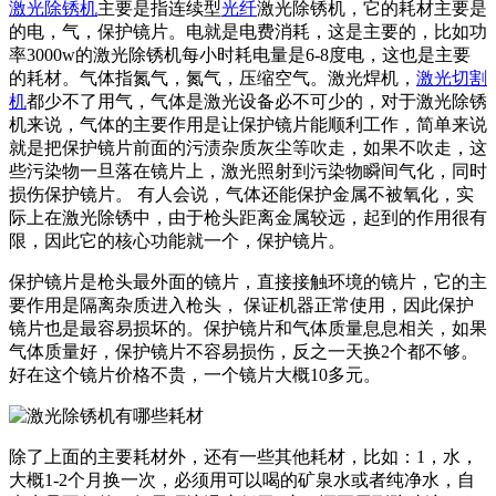
激光除锈机
主要是指连续型
光纤
激光除锈机，它的耗材主要是
的电，气，保护镜片。电就是电费消耗，这是主要的，比如功
率3000w的激光除锈机每小时耗电量是6-8度电，这也是主要
的耗材。气体指氮气，氮气，压缩空气。激光焊机，
激光切割
机
都少不了用气，气体是激光设备必不可少的，对于激光除锈
机来说，气体的主要作用是让保护镜片能顺利工作，简单来说
就是把保护镜片前面的污渍杂质灰尘等吹走，如果不吹走，这
些污染物一旦落在镜片上，激光照射到污染物瞬间气化，同时
损伤保护镜片。 有人会说，气体还能保护金属不被氧化，实
际上在激光除锈中，由于枪头距离金属较远，起到的作用很有
限，因此它的核心功能就一个，保护镜片。
保护镜片是枪头最外面的镜片，直接接触环境的镜片，它的主
要作用是隔离杂质进入枪头， 保证机器正常使用，因此保护
镜片也是最容易损坏的。保护镜片和气体质量息息相关，如果
气体质量好，保护镜片不容易损伤，反之一天换2个都不够。
好在这个镜片价格不贵，一个镜片大概10多元。
除了上面的主要耗材外，还有一些其他耗材，比如：1，水，
大概1-2个月换一次，必须用可以喝的矿泉水或者纯净水，自