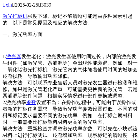

xin

2025-02-25

3039
激光打标机
强度下降、标记不够清晰可能是由多种因素引起
的，以下是常见原因及相应的解决方法。
一、激光功率方面
1.
激光器
发生老化：激光发生器使用时间过长，内部的激光发
生组件（如激光管、泵浦源等）会出现性能衰退。例如，对于
二氧化碳激光打标机，激光管内的气体随着使用时间的增加会
逐渐损耗，导致输出功率降低。
解决方法：可以联系专业售后人员对激光发生器进行检测和维
修。如果是激光管老化严重，可能需要更换新的激光管；若是
泵浦源等部件问题，根据实际情况进行部件更换或调整。
2.激光功率
参数
设置不当：在操作过程中，可能由于误操作或
者新的打标任务需求，导致激光功率参数设置过低。不同的材
料和标记要求需要不同的激光功率，例如，在打标金属材料
时，一般需要比打标塑料材料更高的激光功率。
解决方法：重新检查并调整激光功率参数。可以先在小块试验
材料上进行打标测试，逐渐增加功率，观察标记的清晰度，找